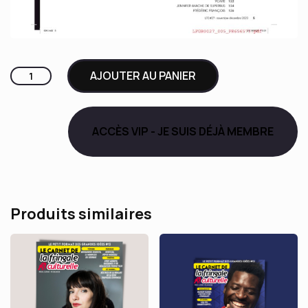
quantité
AJOUTER AU PANIER
de
LFC
#27
ACCÈS VIP - JE SUIS DÉJÀ MEMBRE
ANTOINE
DE
CAUNES
Produits similaires