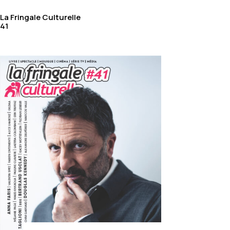
La Fringale Culturelle
41
HOME
/
ACHETER AU NUMÉRO
/
ACHETER LA FRINGALE
CULTURELLE
/ LFC #25 FLORENT PAGNY