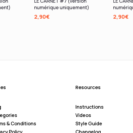
sion
LE CARNET #7 (version
LE CARNE
ment)
numérique uniquement)
numériq
2,90
€
2,90
€
es
Resources
g
Instructions
egories
Videos
ms & Conditions
Style Guide
vacy Policy
Changelog