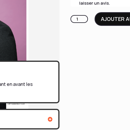
laisser un avis.
quantité
AJOUTER A
de
LFC
#17
I
CORNEILLE
ant en avant les