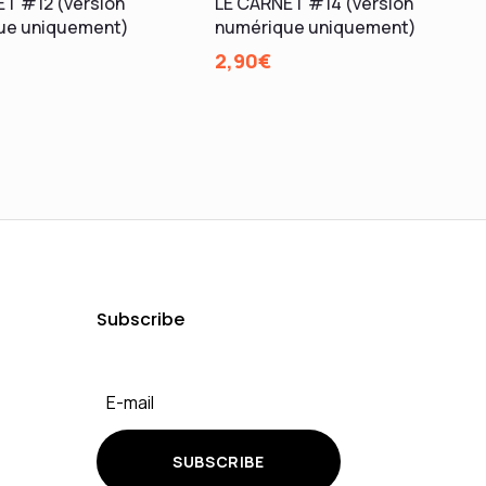
T #12 (version
LE CARNET #14 (version
ue uniquement)
numérique uniquement)
2,90
€
Subscribe
SUBSCRIBE