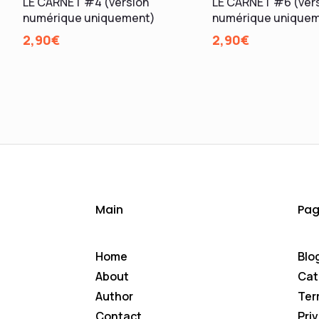
LE CARNET #4 (version
LE CARNET #6 (ver
numérique uniquement)
numérique unique
2,90
€
2,90
€
Main
Pag
Home
Blo
About
Cat
Author
Ter
Contact
Pri