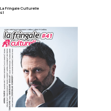
La Fringale Culturelle
41
HOME
/
ACHETER AU NUMÉRO
/
ACHETER LA FRINGALE
CULTURELLE
/ LFC #33 KARINE GIEBEL