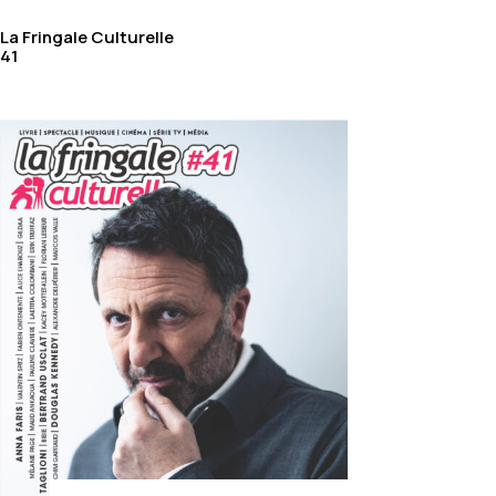
La Fringale Culturelle
41
Olivier Norek : le retour
gagnant !
par
Christophe Mangelle
|
Sep 17, 2024
|
LIVRE