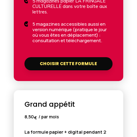

5 magazines papier LA FRINGALE
CULTURELLE dans votre boîte aux
lettres.
5 magazines accessibles aussi en

version numérique (pratique le jour
où vous êtes en déplacement) :
consultation et téléchargement.
CHOISIR CETTE FORMULE
Grand appétit
8,50
/ par mois
€
La formule papier + digital pendant 2