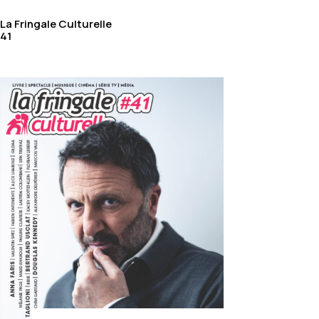
La Fringale Culturelle
41
Cover
Behind the Scenes
Etiam laoreet facilisis massa at scelerisque Proin
malesuada auctor enim ut hendrer.