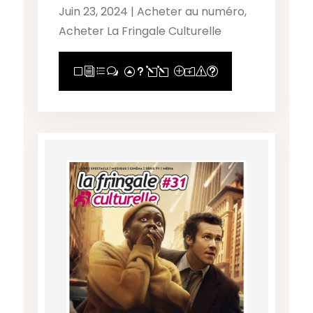
Juin 23, 2024
|
Acheter au numéro
,
Acheter La Fringale Culturelle
View Full Post
Livres
ACHETER
Musique
Cinéma et séries
CONSULTER
S’ABONNER
Scène
Médias
REGARDS