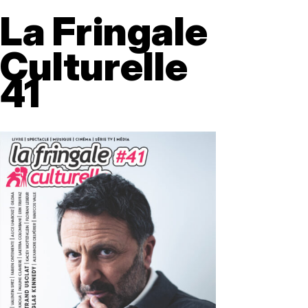
La Fringale
Culturelle
41
HOME
/
ACHETER AU NUMÉRO
/
ACHETER LA FRINGALE
CULTURELLE
/ LFC #32 TRANSFORMERS : LE
COMMENCEMENT