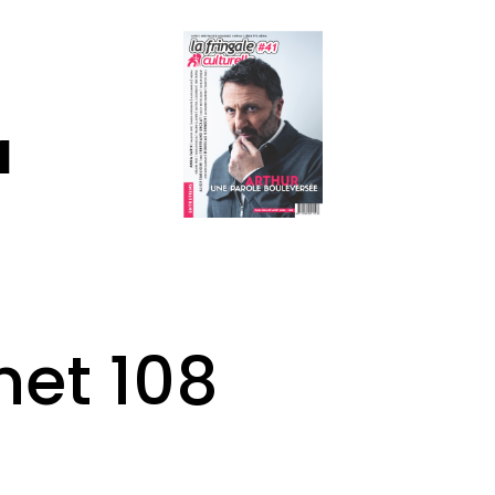
1
net 108