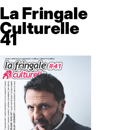
La Fringale
Culturelle
41
35 - mars avril 2025
Behind the Scenes
Etiam laoreet facilisis massa at scelerisque Proin
malesuada auctor enim ut hendrer.