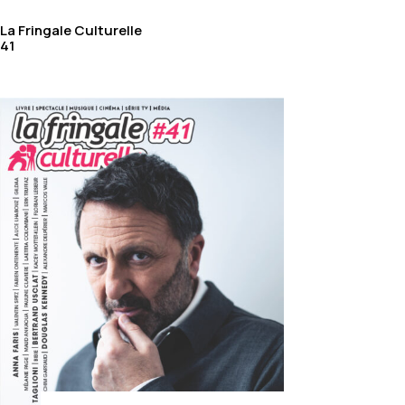
La Fringale Culturelle
41
Urban Oasis Charm:
Transforming Spaces
Behind the Scenes
Etiam laoreet facilisis massa at scelerisque Proin
malesuada auctor enim ut hendrer.