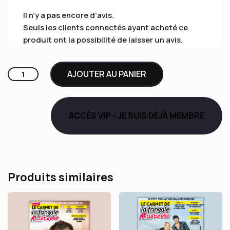
Il n’y a pas encore d’avis.
Seuls les clients connectés ayant acheté ce
produit ont la possibilité de laisser un avis.
quantité
AJOUTER AU PANIER
de
LFC
#9
ACCÈS VIP - JE SUIS DÉJÀ MEMBRE
I
Asaf
Avidan
Produits similaires