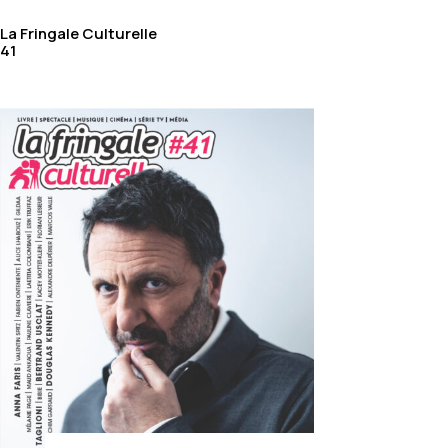
La Fringale Culturelle
41
HOME
/
ACHETER AU NUMÉRO
/
ACHETER LA FRINGALE
CULTURELLE
/ LFC #9 I ASAF AVIDAN