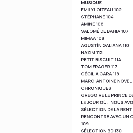
MUSIQUE
EMILY LOIZEAU 102
STÉPHANE 104
AMINE 106
SALOMÉ DE BAHIA 107
MIMAA 108
AGUSTÍN GALIANA 110
NAZIM 112
PETIT BISCUIT 114
TOM FRAGER 117
CÉCILIA CARA 118
MARC-ANTOINE NOVEL 
CHRONIQUES
GRÉGOIRE LE PRINCE D
LE JOUR OÙ… NOUS AV
SÉLECTION DE LA RENT
RENCONTRE AVEC UN CH
109
SÉLECTION BD 130