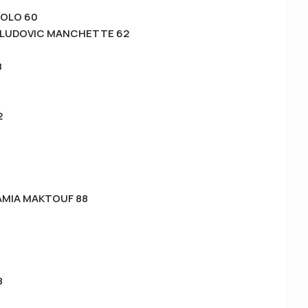
OLO 60
T LUDOVIC MANCHETTE 62
8
2
AMIA MAKTOUF 88
8