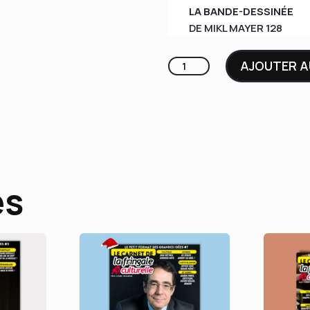
LA BANDE-DESSINÉE
DE MIKL MAYER 128
quantité
AJOUTER A
de
LFC
#32
ARTUS
es