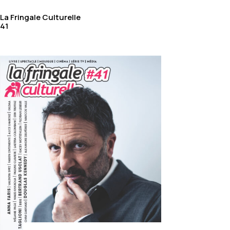
La Fringale Culturelle
41
HOME
/
ACHETER AU NUMÉRO
/
ACHETER LE CARNET
DE LA FRINGALE CULTURELLE
/ LE CARNET 78 – ALICE
POL