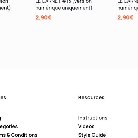
sion
LE CARNET #13 (version
LE CARN
ment)
numérique uniquement)
numériq
2,90
€
2,90
€
es
Resources
g
Instructions
egories
Videos
ms & Conditions
Style Guide