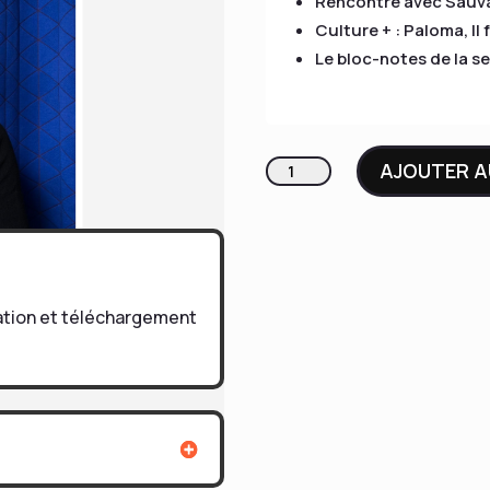
Rencontre avec Sauva
Culture + : Paloma, Il 
Le bloc-notes de la s
quantité
AJOUTER A
de
Le
Carnet
75
tation et téléchargement
-
Eva
Rami