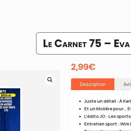
Le Carnet 75 – Eva
2,99
€
Description
Avi
Juste un détail : À Ka
Et un Molière pour... E
L'édito JO : Les spor
Entretien sport : Wim