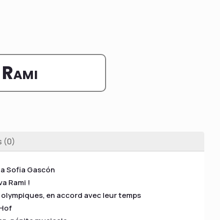
 Rami
s (0)
rla Sofia Gascón
va Rami !
ts olympiques, en accord avec leur temps
 Hof