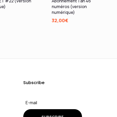
ET #22 (Version
Abonnement 1 an 46
ue)
numéros (version
numérique)
32,00
€
Subscribe
SUBSCRIBE