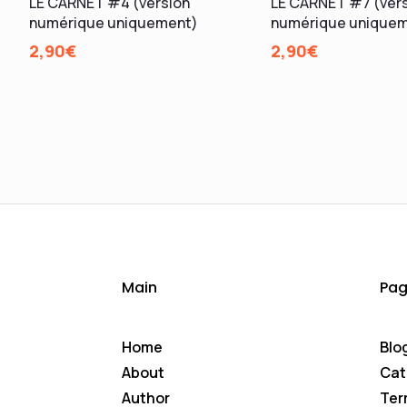
LE CARNET #4 (version
LE CARNET #7 (ver
numérique uniquement)
numérique unique
2,90
€
2,90
€
Main
Pag
Home
Blo
About
Cat
Author
Ter