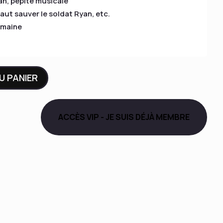
n, pépite musicale
faut sauver le soldat Ryan, etc.
emaine
U PANIER
ACCÈS VIP - JE SUIS DÉJÀ MEMBRE