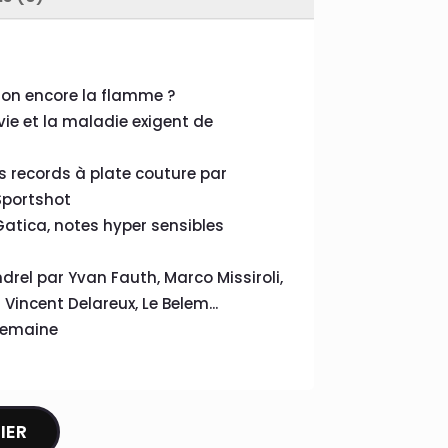
t-on encore la flamme ?
vie et la maladie exigent de
es records à plate couture par
Sportshot
Gatica, notes hyper sensibles
ndrel par Yvan Fauth, Marco Missiroli,
Vincent Delareux, Le Belem...
 semaine
IER