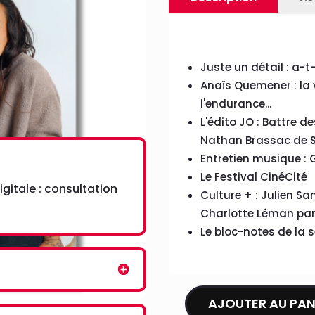
Juste un détail : a-
Anaïs Quemener : la 
l'endurance...
L'édito JO : Battre d
Nathan Brassac de 
Entretien musique : 
Le Festival CinéCité
gitale : consultation
Culture + : Julien Sa
Charlotte Léman par 
Le bloc-notes de la
AJOUTER AU PAN
quantité