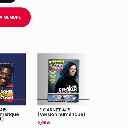
ÉJÀ MEMBRE
#15
LE CARNET #19
umérique
(Version numérique)
t)
2,90
€