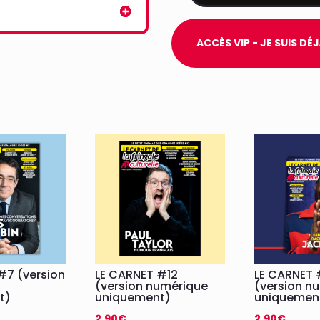
de
LE
ACCÈS VIP - JE SUIS D
CARNET
72
(VERSION
NUMÉRIQUE),
ANAÏS
QUEMENER
#7 (version
LE CARNET #12
LE CARNET 
(version numérique
(version n
t)
uniquement)
uniquemen
2,90
€
2,90
€