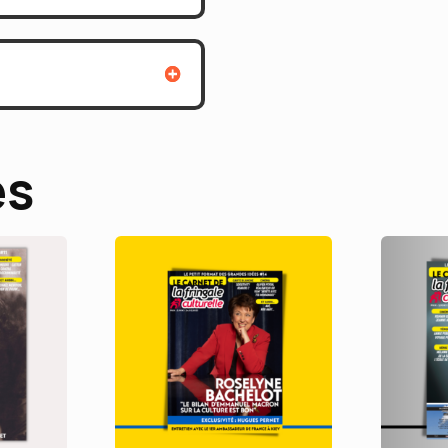
(VERSION
NUMÉRIQUE),
SONIA
ROLLAND
ET
ESTHER
es
ROLLANDE