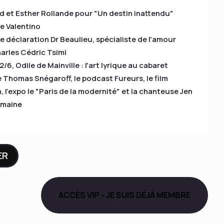
nd et Esther Rollande pour "Un destin inattendu"
ge Valentino
ite déclaration Dr Beaulieu, spécialiste de l'amour
rles Cédric Tsimi
, Odile de Mainville : l'art lyrique au cabaret
e Thomas Snégaroff, le podcast Fureurs, le film
 l'expo le "Paris de la modernité" et la chanteuse Jen
emaine
ER
ACCÈS VIP - JE SUIS DÉJÀ MEMBRE