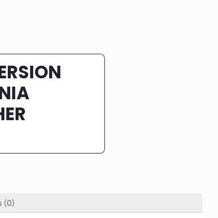
VERSION
NIA
HER
s (0)