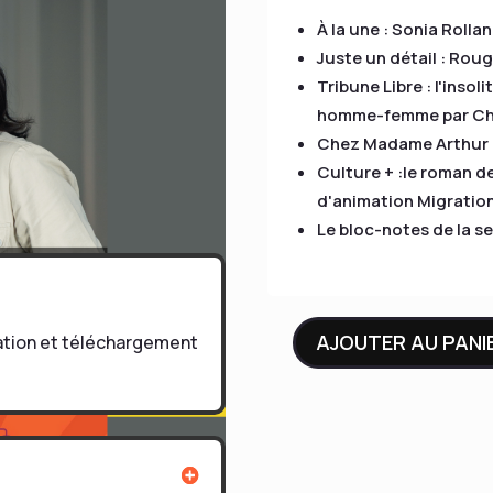
À la une : Sonia Rolla
Juste un détail : Rou
Tribune Libre : l'insol
homme-femme par Cha
Chez Madame Arthur 2/6
Culture + :le roman d
d'animation Migration,
Le bloc-notes de la s
AJOUTER AU PANI
tation et téléchargement
quantité
de
LE
CARNET
54