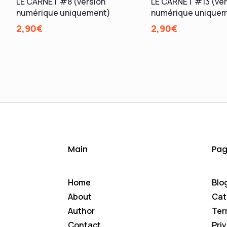
LE CARNET #8 (version
LE CARNET #13 (ver
numérique uniquement)
numérique unique
2,90
€
2,90
€
Main
Pag
Home
Blo
About
Cat
Author
Ter
Contact
Pri