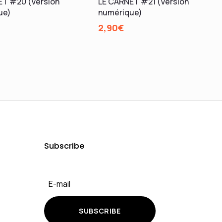
ET #20 (Version
LE CARNET #21 (Version
ue)
numérique)
2,90
€
Subscribe
SUBSCRIBE