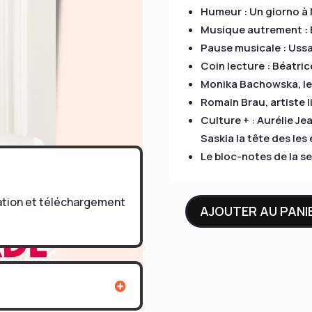
Humeur : Un giorno à 
Musique autrement : B
Pause musicale : Uss
Coin lecture : Béatri
Monika Bachowska, l
Romain Brau, artiste l
Culture + : Aurélie Je
Saskia la tête des les 
Le bloc-notes de la s
tation et téléchargement
AJOUTER AU PANI
quantité
de
LE
CARNET
#30