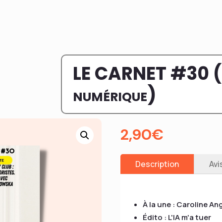
LE CARNET #30 (
numérique)
2,90
€
Description
Avi
À la une : Caroline Ang
Édito : L'IA m'a tuer