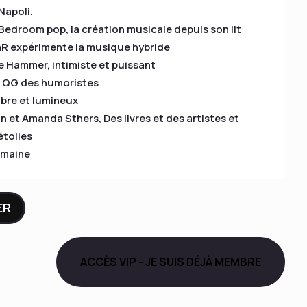
Napoli.
edroom pop, la création musicale depuis son lit
aR expérimente la musique hybride
ce Hammer, intimiste et puissant
e QG des humoristes
ibre et lumineux
an et Amanda Sthers, Des livres et des artistes et
étoiles
emaine
ER
ACCÈS VIP - JE SUIS DÉJÀ MEMBRE