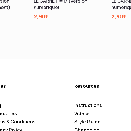
sion
LE CARNET #17 (Version
LE CARN
ment)
numérique)
numériq
2,90
€
2,90
€
es
Resources
g
Instructions
egories
Videos
ms & Conditions
Style Guide
vacy Policy
Changelog