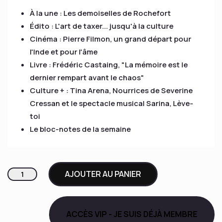
À la une : Les demoiselles de Rochefort
Édito : L'art de taxer... jusqu'à la culture
Cinéma : Pierre Filmon, un grand départ pour
l'Inde et pour l'âme
Livre : Frédéric Castaing, "La mémoire est le
dernier rempart avant le chaos"
Culture + : Tina Arena,
Nourrices
de Severine
Cressan et le spectacle musical Sarina, Lève-
toi
Le bloc-notes de la semaine
quantité
AJOUTER AU PANIER
de
Le
Carnet
ACCÈS VIP - JE SUIS DÉJÀ MEMBRE