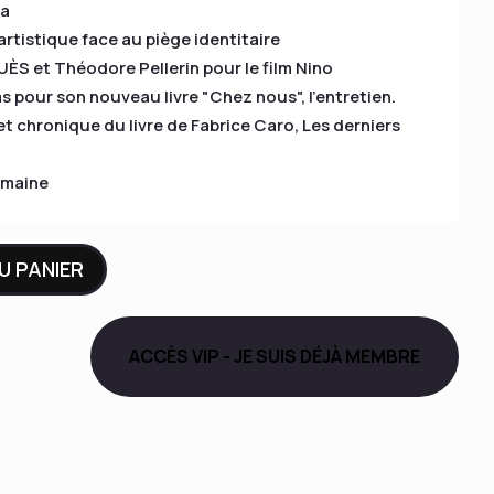
ma
rtistique face au piège identitaire
ÈS et Théodore Pellerin pour le film Nino
iams pour son nouveau livre "Chez nous", l'entretien.
et chronique du livre de Fabrice Caro,
Les derniers
emaine
U PANIER
ACCÈS VIP - JE SUIS DÉJÀ MEMBRE