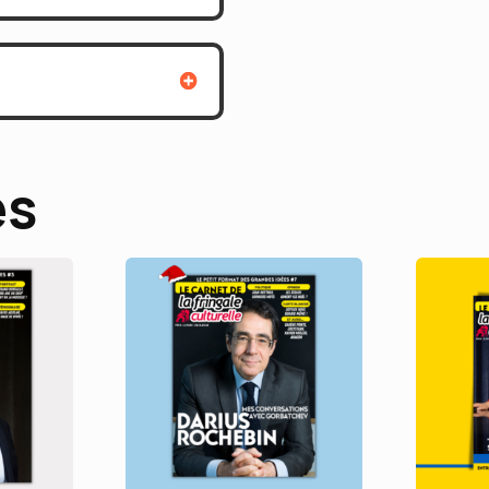
BEDIA
&
LUCAS
BELVAUX
es