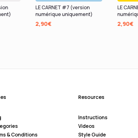
sion
LE CARNET #7 (version
LE CARNE
ment)
numérique uniquement)
numériq
2,90
€
2,90
€
es
Resources
g
Instructions
egories
Videos
ms & Conditions
Style Guide