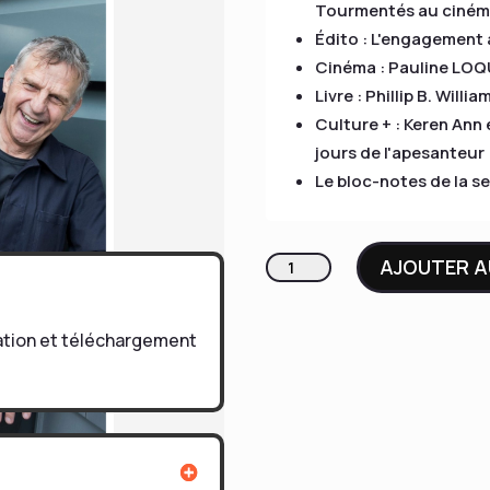
Tourmentés au ciné
Édito : L'engagement a
Cinéma : Pauline LOQU
Livre : Phillip B. Will
Culture + : Keren Ann 
jours de l'apesanteur
Le bloc-notes de la s
quantité
AJOUTER A
de
Le
tation et téléchargement
Carnet
134
NIELS
SCHNEIDER,
RAMZY