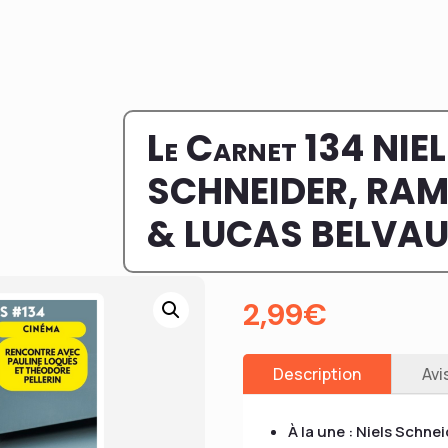
Le Carnet 134 NIE
SCHNEIDER, RAM
& LUCAS BELVA
2,99
€
Description
Avi
À la une : Niels Schn