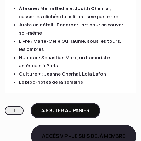
À la une : Melha Bedia et Judith Chemla ;
casser les clichés du militantisme par le rire.
Juste un détail : Regarder l'art pour se sauver
soi-même
Livre : Marie-Célie Guillaume, sous les tours,
les ombres
Humour : Sebastian Marx, un humoriste
américain à Paris
Culture + : Jeanne Cherhal, Lola Lafon
Le bloc-notes de la semaine
quantité
AJOUTER AU PANIER
de
Le
Carnet
ACCÈS VIP - JE SUIS DÉJÀ MEMBRE