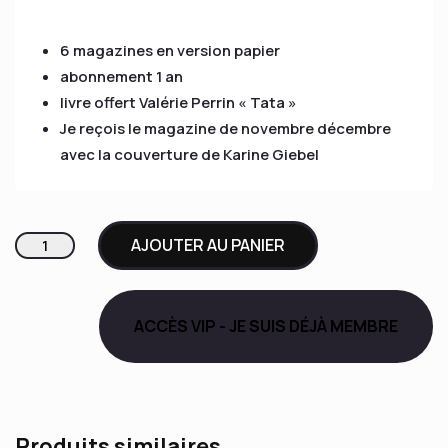
6 magazines en version papier
abonnement 1 an
livre offert Valérie Perrin « Tata »
Je reçois le magazine de novembre décembre
avec la couverture de Karine Giebel
quantité
AJOUTER AU PANIER
de
Abonnement
1
ACCÈS VIP - JE SUIS DÉJÀ MEMBRE
an
+
Offert
Livre
Produits similaires