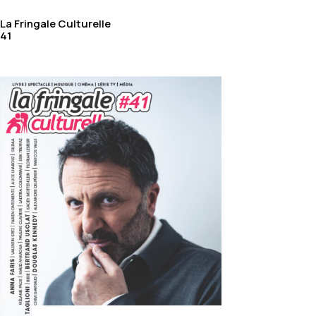
La Fringale Culturelle
41
HOME
/
ACHETER AU NUMÉRO
/
ACHETER LE CARNET
DE LA FRINGALE CULTURELLE
/ ABONNEMENT 1 AN +
OFFERT LIVRE VALÉRIE PERRIN