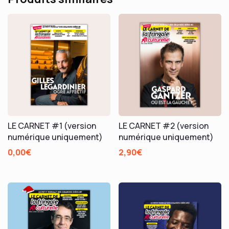
Valérie
Perrin
LE CARNET #1 (version
LE CARNET #2 (version
numérique uniquement)
numérique uniquement)
0,00
€
2,90
€