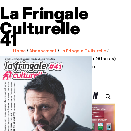
La Fringale
Culturelle
41
Home
/
Abonnement
/
La Fringale Culturelle
/
Abonnement 1 an 6 numéros (du 23 au 28 inclus)
+ 1 cadeau offert (au choix selon stock
disponible)
PROMO !