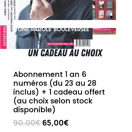
Abonnement 1 an 6
numéros (du 23 au 28
inclus) + 1 cadeau offert
(au choix selon stock
disponible)
Le
Le
90,00
€
65,00
€