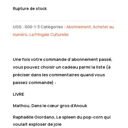
prix
prix
Rupture de stock
initial
actuel
était :
est :
UGS :
000-1-3
Catégories :
Abonnement
,
Acheter au
90,00€.
65,00€.
numéro
,
La Fringale Culturelle
Une fois votre commande d’abonnement passé,
vous pouvez choisir un cadeau parmi la liste (à
préciser dans les commentaires quand vous
passez commande) :
LIVRE
Mathou, Dans le cœur gros d’Anouk
Raphaëlle Giordano, Le spleen du pop-corn qui
voulait exploser de joie