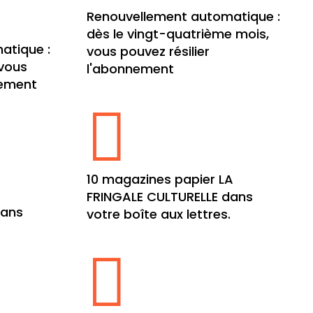
Renouvellement automatique :
dès le vingt-quatrième mois,
atique :
vous pouvez résilier
 vous
l'abonnement
nement

10 magazines papier LA
A
FRINGALE CULTURELLE dans
dans
votre boîte aux lettres.
.
