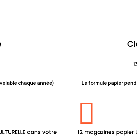
e
Cl
1
uvelable chaque année)
La formule papier pend

ULTURELLE dans votre
12 magazines papier 