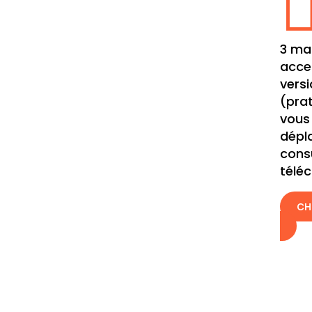
3 ma
acce
vers
(prat
vous
dépl
cons
télé
CH