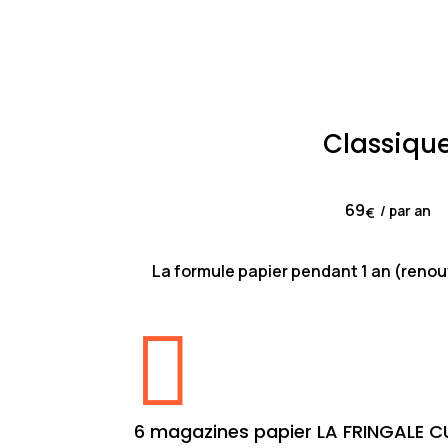
Classiqu
69
/ par an
€
La formule papier pendant 1 an (reno

6 magazines papier LA FRINGALE C