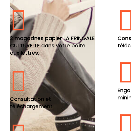

2 magazines papier LA FRINGALE
Cons
CULTURELLE dans votre boîte
télé
aux lettres.

Enga
mini
Consultation et
téléchargement