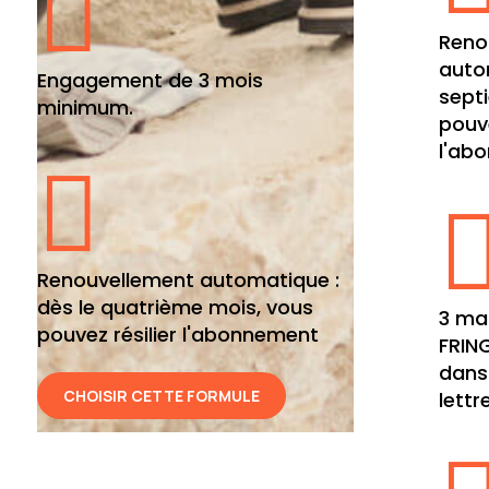

Reno
auto
Engagement de 3 mois
sept
minimum.
pouve
l'ab

Renouvellement automatique :
dès le quatrième mois, vous
3 ma
pouvez résilier l'abonnement
FRIN
dans
CHOISIR CETTE FORMULE
lettr