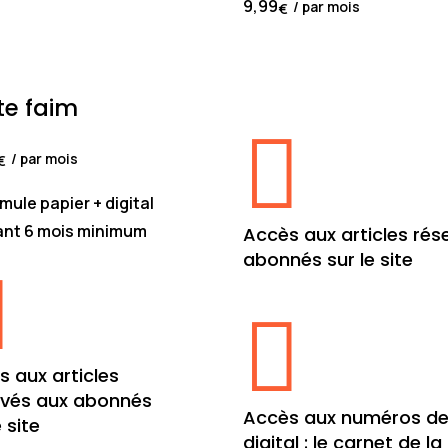
9,99
/ par mois
€
La formule qu'il vous faut 
minimum papier + digital
te faim

/ par mois
€
mule papier + digital
nt 6 mois minimum
Accès aux articles rés
abonnés sur le site


s aux articles
rvés aux abonnés
Accès aux numéros de
e site
digital : le carnet de la