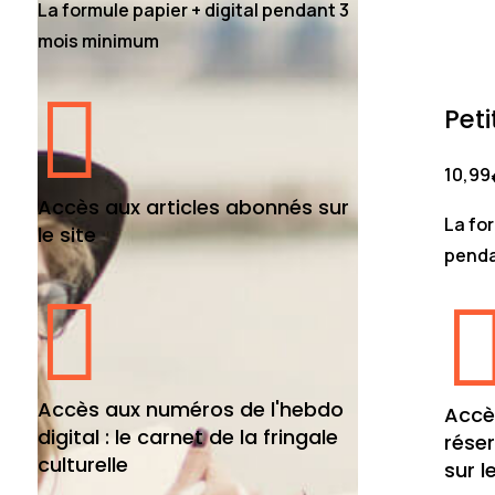
La formule papier + digital pendant 3
mois minimum

Peti
10,99
Accès aux articles abonnés sur
La for
le site
penda

Accès aux numéros de l'hebdo
Accè
digital : le carnet de la fringale
rése
culturelle
sur l