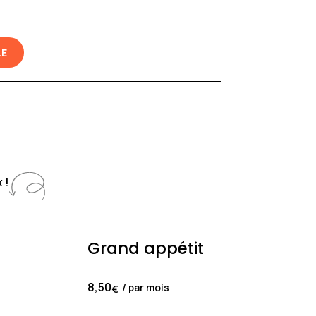
LE
 !
Grand appétit
8,50
/ par mois
€