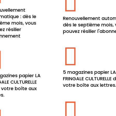

uvellement
matique : dès le
Renouvellement autom
ième mois, vous
dès le septième mois,
z résilier
pouvez résilier l'abon
onnement


5 magazines papier L
gazines papier LA
FRINGALE CULTURELLE 
GALE CULTURELLE
votre boîte aux lettres
 votre boîte aux
es.
