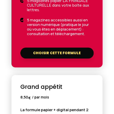

5 magazines papier LA FRINGALE
CULTURELLE dans votre boîte aux
lettres.
5 magazines accessibles aussi en

version numérique (pratique le jour
où vous êtes en déplacement) :
consultation et téléchargement.
CHOISIR CETTE FORMULE
Grand appétit
8,50
/ par mois
€
La formule papier + digital pendant 2