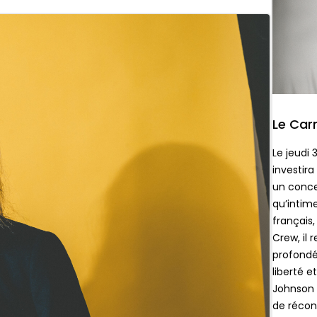
Le Car
Le jeudi 
investira
un conce
qu’intim
français
Crew, il 
profondé
liberté 
Johnson 
de réconc