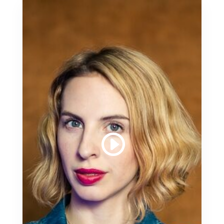
Mélodie Molinaro : chacun a une
place, grâce à l’amour
par
Christophe Mangelle
|
Août 17,
2022
|
Scène
Instagrameur réputé dans le milieu de
l’édition, Julien Rampin publie « Le
Magasin des jouets » suite à l’accueil
enthousiaste de son premier roman