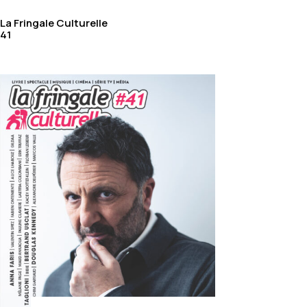
La Fringale Culturelle
41
Scène
Bérengère Krief : la reine de
l’autodérision
par
Christophe Mangelle
|
Août 26,
2022
|
Scène
L’amour, on en a bien besoin ! C’est le
sujet du spectacle de Bérengère Krief