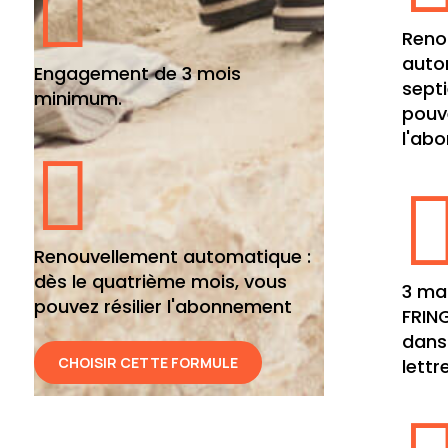

Reno
auto
Engagement de 3 mois
sept
minimum.
pouve
l'ab

Renouvellement automatique :
dès le quatrième mois, vous
3 ma
pouvez résilier l'abonnement
FRIN
dans
CHOISIR CETTE FORMULE
lettr