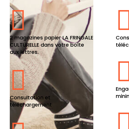

2 magazines papier LA FRINGALE
Cons
CULTURELLE dans votre boîte
télé
aux lettres.

Enga
mini
Consultation et
téléchargement