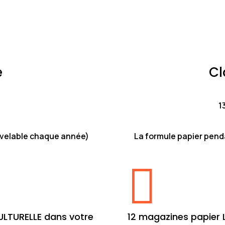
e
Cl
1
uvelable chaque année)
La formule papier pend

ULTURELLE dans votre
12 magazines papier 