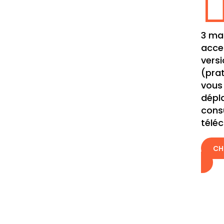
3 ma
acce
vers
(prat
vous
dépl
cons
télé
CH