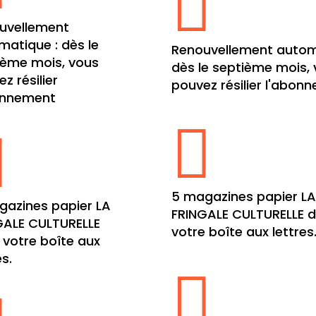

uvellement
matique : dès le
Renouvellement autom
ième mois, vous
dès le septième mois,
z résilier
pouvez résilier l'abon
onnement


5 magazines papier L
gazines papier LA
FRINGALE CULTURELLE 
GALE CULTURELLE
votre boîte aux lettres
 votre boîte aux
es.
