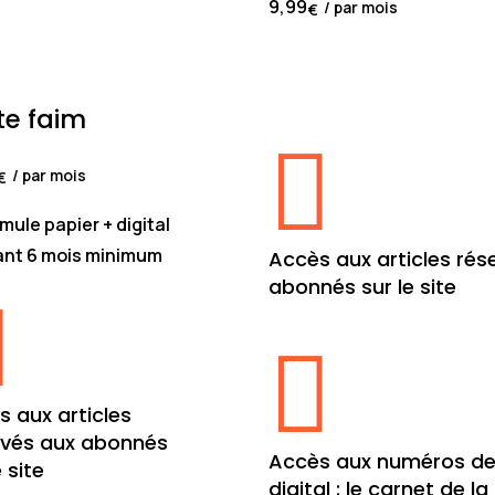
9,99
/ par mois
€
La formule qu'il vous faut 
minimum papier + digital
te faim

/ par mois
€
mule papier + digital
nt 6 mois minimum
Accès aux articles rés
abonnés sur le site


s aux articles
rvés aux abonnés
Accès aux numéros de
e site
digital : le carnet de la