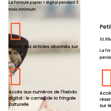
La formule papier + digital pendant 3
mois minimum

Peti
10,99
Accès aux articles abonnés sur
La for
le site
penda

Accès aux numéros de l'hebdo
Accè
digital : le carnet de la fringale
rése
culturelle
sur l