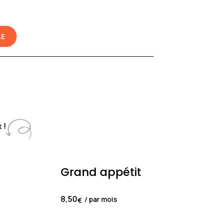
LE
 !
Grand appétit
8,50
/ par mois
€