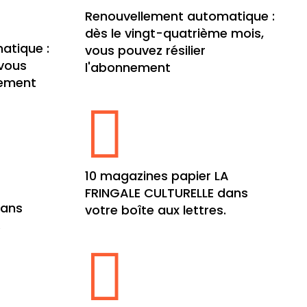
Renouvellement automatique :
dès le vingt-quatrième mois,
atique :
vous pouvez résilier
 vous
l'abonnement
nement

10 magazines papier LA
A
FRINGALE CULTURELLE dans
dans
votre boîte aux lettres.
.
