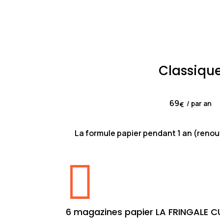
Classiqu
69
/ par an
€
La formule papier pendant 1 an (reno

6 magazines papier LA FRINGALE C